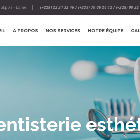
nakpoé - Lomé
(+228) 22 21 32 46 / (+228) 70 06 24 42 / (+228) 90 22
IL
A PROPOS
NOS SERVICES
NOTRE ÉQUIPE
GAL
entisterie esthé