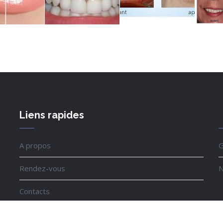
Liens rapides
A propos
G
Rendez-vous
N
Contacts