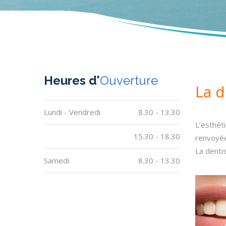
Heures d'
Ouverture
La d
Lundi - Vendredi
8.30 - 13.30
L’esthéti
15.30 - 18.30
renvoyée
La dentis
Samedi
8.30 - 13.30