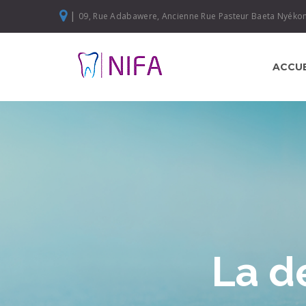
|
09, Rue Adabawere, Ancienne Rue Pasteur Baeta Nyéko
ACCUE
La d