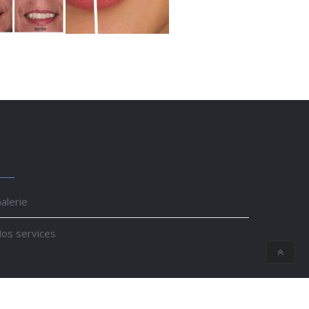
alerie
os services