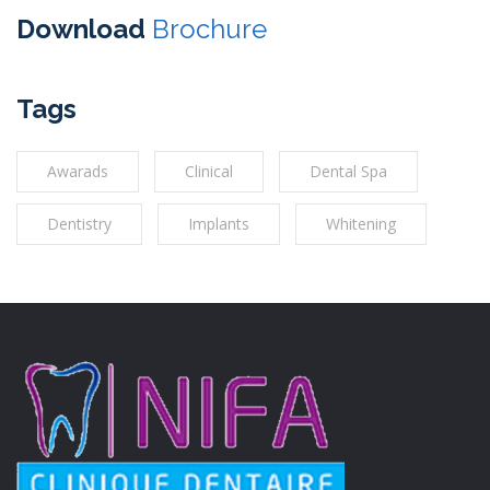
Download
Brochure
Tags
Awarads
Clinical
Dental Spa
Dentistry
Implants
Whitening